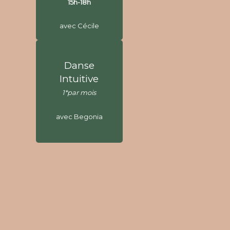
15h-18h
avec Cécile
avec Cécile
Danse
Danse
Intuitive
Intuitive
1* par mois
1*par mois
avec Begonia
avec Begonia