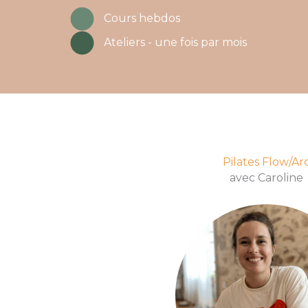
Cours hebdos
Ateliers - une fois par mois
Pilates Flow/Ar
avec Caroline