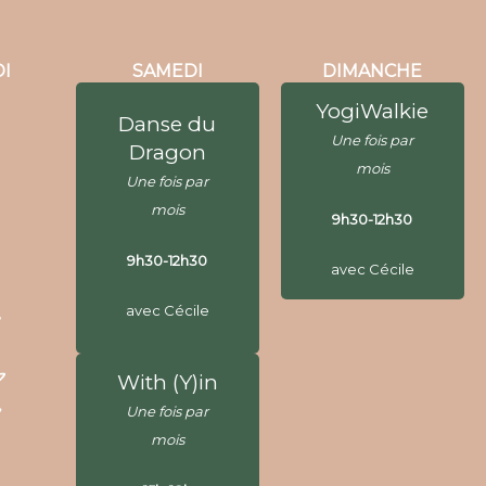
I
SAMEDI
DIMANCHE
YogiWalkie
Danse du
YogiWalkie
Danse du
Une fois par
Dragon
Une fois par
Dragon
mois
Une fois par
mois
Une fois par
mois
9h30-12h30
mois
9h30-12h30
9h30-12h30
avec Cécile
9h30-12h30
avec Cécile
avec Cécile
avec Cécile
Yin Yoga
With (Y)in
Une fois par
Une fois par
mois
mois
15h-18h