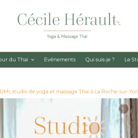
our du Thaï
Evénements
Qui suis-je ?
Le St
UMI, studio de yoga et massage Thaï à La Roche-sur-Yo