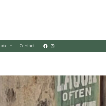
udio
Contact
n