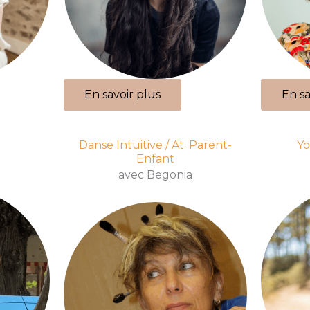
En savoir plus
En sa
Danse Intuitive / At. Parent-
Yo
Enfant
avec Begonia