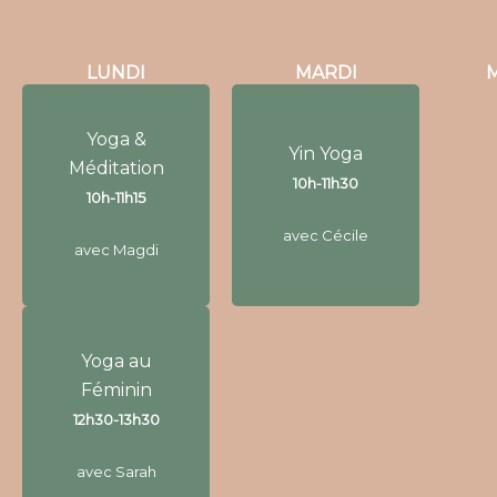
LUNDI
MARDI
Yoga &
Yoga &
Yin Yoga
Méditation
Yin Yoga
Méditation
10h-11h30
10h-11h15
10h-11h30
10h-11h15
avec Cécile
avec Magdi
avec Cécile
avec Magdi
Yoga au
Yoga au
Féminin
Féminin
12h30-13h30
12h30-13h30
avec Sarah
avec Sarah