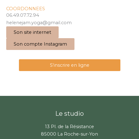
COORDONNEES
06.49.07.72.94
helenejam.yoga@gmail.com
Son site internet
Son compte Instagram
S'inscrire en ligne
Le studio
13 Pl. de la Résistance
85000 La Roche-sur-Yon