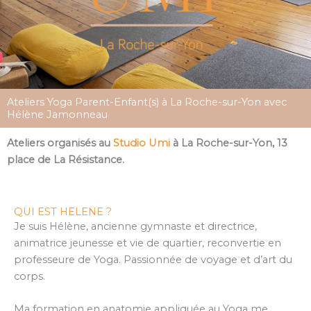
Ateliers Yoga Parent-Enfant(s) à La Roche-sur-Yon avec
Hélène Jamonneau
Ateliers organisés au
Studio Umi
à La Roche-sur-Yon, 13
place de La Résistance.
QUI EST HELENE ?
Je suis Hélène, ancienne gymnaste et directrice,
animatrice jeunesse et vie de quartier, reconvertie en
professeure de Yoga. Passionnée de voyage et d’art du
corps.
Ma formation en anatomie appliquée au Yoga me